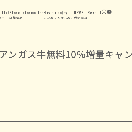
 List
Store Information
How to enjoy
NEWS
Recruit
ュー
店舗情報
こだわりと楽しみ方
最新情報
アンガス牛無料10%増量キャ